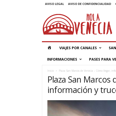
AVISO LEGAL
AVISO DE CONFIDENCIALIDAD
C
o
n
s
e
j
o
H
VIAJES POR CANALES
SAN
s
p
O
INFORMACIONES
PASES PARA V
a
r
L
Inicio
Plaza San Marcos de Venecia – Cómo llegar, inf
a
Plaza San Marcos d
t
A
u
información y truc
r
V
i
s
E
t
a
s
N