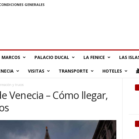
CONDICIONES GENERALES
 MARCOS
PALACIO DUCAL
LA FENICE
LAS ISLA
ENECIA
VISITAS
TRANSPORTE
HOTELES
ormación y trucos
e Venecia – Cómo llegar,
os