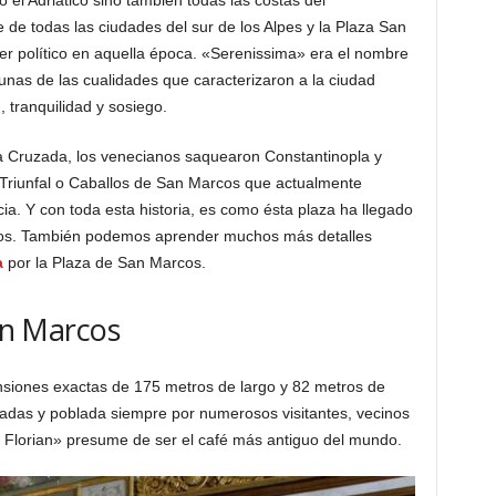
 el Adriático sino también todas las costas del
 de todas las ciudades del sur de los Alpes y la Plaza San
er político en aquella época. «Serenissima» era el nombre
gunas de las cualidades que caracterizaron a la ciudad
 tranquilidad y sosiego.
arta Cruzada, los venecianos saquearon Constantinopla y
a Triunfal o Caballos de San Marcos que actualmente
ia. Y con toda esta historia, es como ésta plaza ha llegado
iglos. También podemos aprender muchos más detalles
a
por la Plaza de San Marcos.
San Marcos
siones exactas de 175 metros de largo y 82 metros de
adas y poblada siempre por numerosos visitantes, vecinos
 Florian» presume de ser el café más antiguo del mundo.