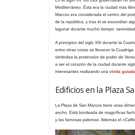
En el siglo XV, los Dux gobernaban no sólo
Mediterráneo. Ésta era la ciudad más libre
Marcos era considerada el centro del pod
de la república, y tras él se escondían al
lagunar durante mucho tiempo: serenidad,
A principios del siglo XIII durante la Cu
entre otras cosas se llevaron la Cuadrig
simboliza la pretensión de poder de Venec
a ser el corazón de la ciudad durante s
interesantes realizando una
visita guiad
Edificios en la Plaza 
La Plaza de San Marcos tiene unas dimen
ancho. Está bordeada de magníficas fach
y las famosas palomas. Además el «Caffè