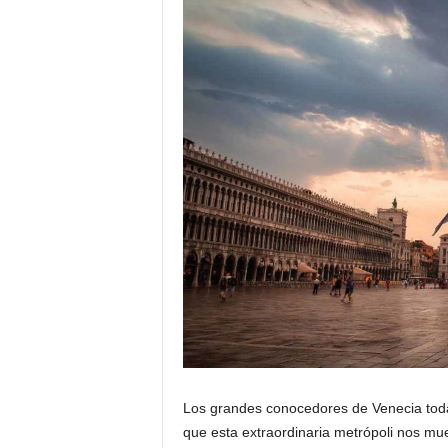
e
n
E
V
e
C
n
e
I
c
i
A
a
Los grandes conocedores de Venecia toda
que esta extraordinaria metrópoli nos mu